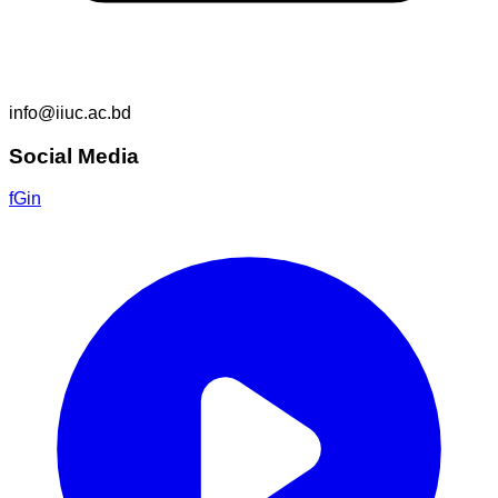
info@iiuc.ac.bd
Social Media
f
G
in