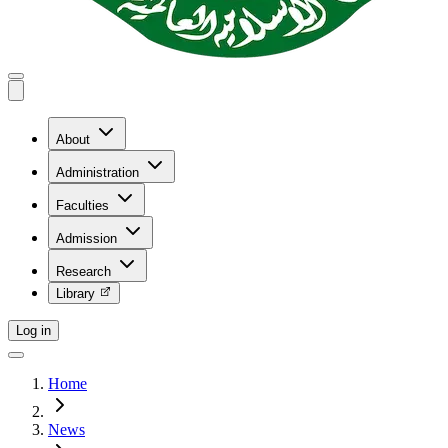
About
Administration
Faculties
Admission
Research
Library
Log in
Home
News