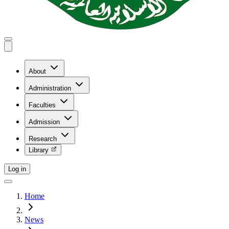
About
Administration
Faculties
Admission
Research
Library
Log in
Home
News