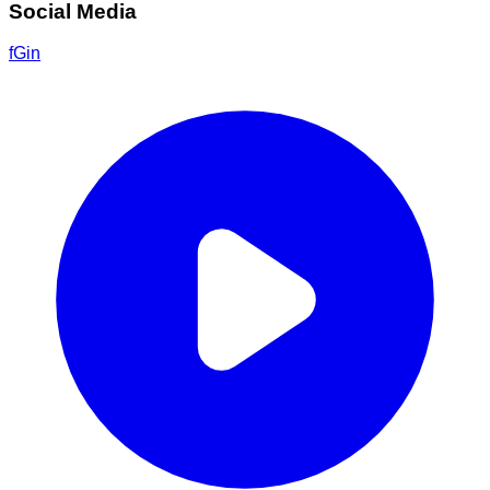
Social Media
f
G
in