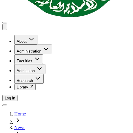
About
Administration
Faculties
Admission
Research
Library
Log in
Home
News