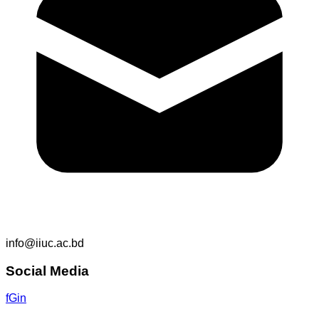
info@iiuc.ac.bd
Social Media
f
G
in