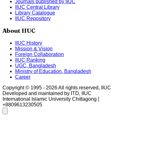
Journals published by IIUC
IIUC Central Library
Library Catalogue
IIUC Repository
About IIUC
IIUC History
Mission & Vision
Foreign Collaboration
IIUC Ranking
UGC, Bangladesh
Ministry of Education, Bangladesh
Career
Copyright © 1995 -
2026
All rights reserved, IIUC
Developed and maintained by ITD, IIUC
International Islamic University Chittagong |
+8809613230505