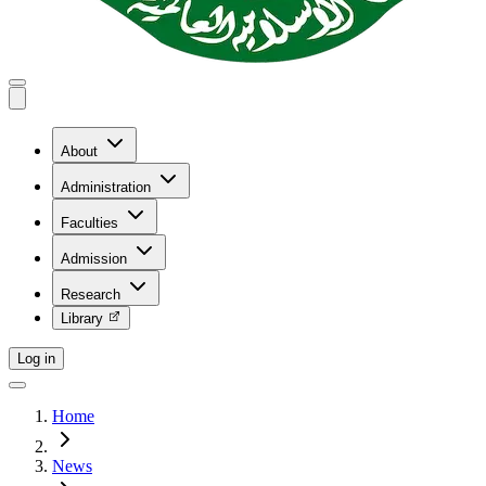
About
Administration
Faculties
Admission
Research
Library
Log in
Home
News