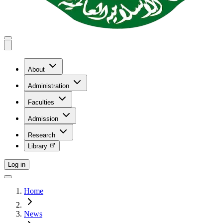
About
Administration
Faculties
Admission
Research
Library
Log in
Home
News