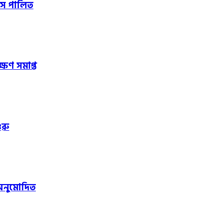
বস পালিত
ষণ সমাপ্ত
ুরু
অনুমোদিত