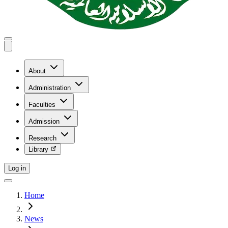
About
Administration
Faculties
Admission
Research
Library
Log in
Home
News