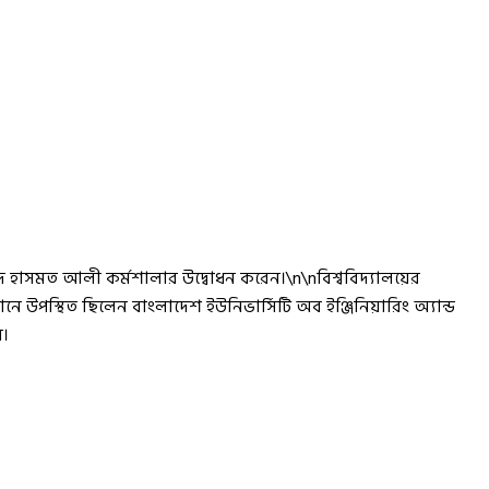
াম্মদ হাসমত আলী কর্মশালার উদ্বোধন করেন।\n\nবিশ্ববিদ্যালয়ের
নে উপস্থিত ছিলেন বাংলাদেশ ইউনিভার্সিটি অব ইঞ্জিনিয়ারিং অ্যান্ড
ম।