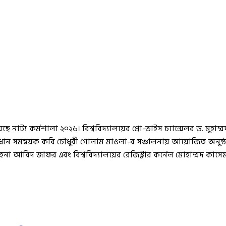
ছে নাট্য কর্মশালা ২০২৬। বিশ্ববিদ্যালয়ের প্রো-ভাইস চ্যান্সেলর ড. মুহ
র প্রধান সমন্বয়ক কবি চৌধুরী গোলাম মাওলা-র সঞ্চালনায় আয়োজিত অনুষ্ঠা
না আবিদ জাফর এবং বিশ্ববিদ্যালয়ের রেজিস্ট্রার কর্নেল মোহাম্মদ কাসে