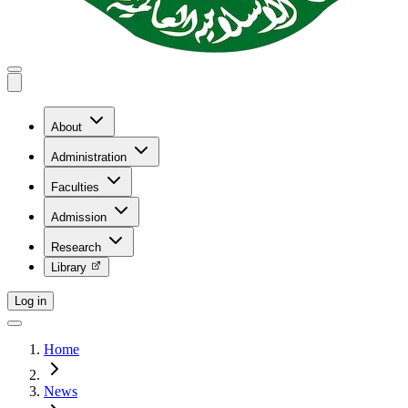
About
Administration
Faculties
Admission
Research
Library
Log in
Home
News