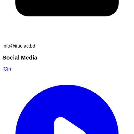
info@iiuc.ac.bd
Social Media
f
G
in